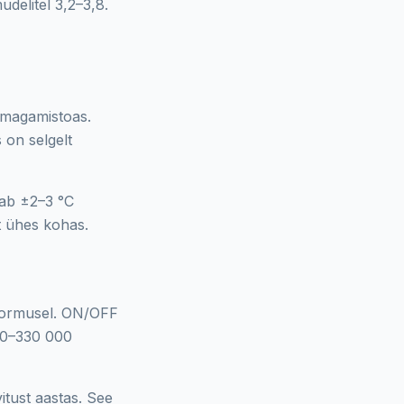
udelitel 3,2–3,8.
l magamistoas.
 on selgelt
bab ±2–3 °C
lt ühes kohas.
koormusel. ON/OFF
00–330 000
itust aastas. See