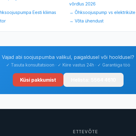
võrdlus 2026
õhksoojuspumpa Eesti kliimas
→
Õhksoojuspump vs elektriküte 
tor
→ Võta ühendust
Vajad abi soojuspumba valikul, paigaldusel või hooldusel?
✓ Tasuta konsultatsioon · ✓ Kiire vastus 24h · ✓ Garantiiga töö
Küsi pakkumist
Helista: 5564 4610
D
ETTEVÕTE