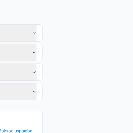
: õhksoojuspumba