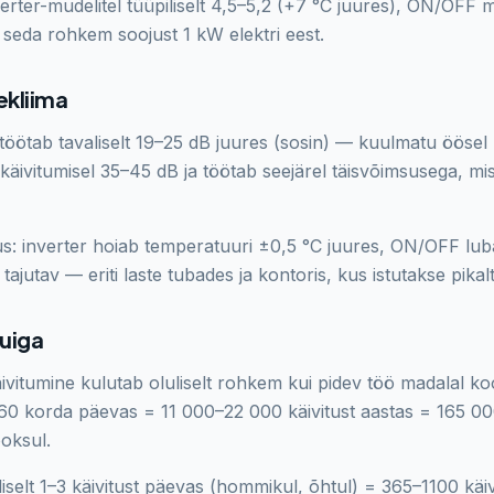
rter-mudelitel tüüpiliselt 4,5–5,2 (+7 °C juures), ON/OFF m
eda rohkem soojust 1 kW elektri eest.
ekliima
 töötab tavaliselt 19–25 dB juures (sosin) — kuulmatu ööse
ivitumisel 35–45 dB ja töötab seejärel täisvõimsusega, mis
s: inverter hoiab temperatuuri ±0,5 °C juures, ON/OFF lu
tajutav — eriti laste tubades ja kontoris, kus istutakse pika
uiga
ivitumine kulutab oluliselt rohkem kui pidev töö madalal 
60 korda päevas = 11 000–22 000 käivitust aastas = 165 0
ooksul.
liselt 1–3 käivitust päevas (hommikul, õhtul) = 365–1100 käiv