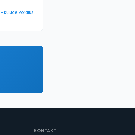
– kulude võrdlus
KONTAKT