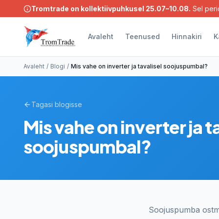
Hüppa põhisisule
Tromtrade on kollektiivpuhkusel 25.07–10.08.
Sel peri
Avaleht
Teenused
Hinnakiri
K
Avaleht
/
Blogi
/
Mis vahe on inverter ja tavalisel soojuspumbal?
Tagasi blogisse
Mis vahe on inverter ja t
soojuspumbal?
Soojuspumba ostmis