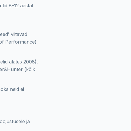
id 8–12 aastat.
eed' viitavad
 of Performance)
elid alates 2008),
per&Hunter (kõik
oks neid ei
oojustusele ja