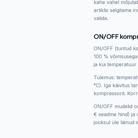
kahe vahel mõjutab
artiklis selgitame 
valida.
ON/OFF kompre
ON/OFF (tuntud ka 
100 % võimsusega võ
ja kui temperatuur 
Tulemus: temperatu
°C). Iga käivitus t
kompressorit. Korr
ON/OFF mudelid on 
€ seadme hind) ja v
jooksul üle läinud 