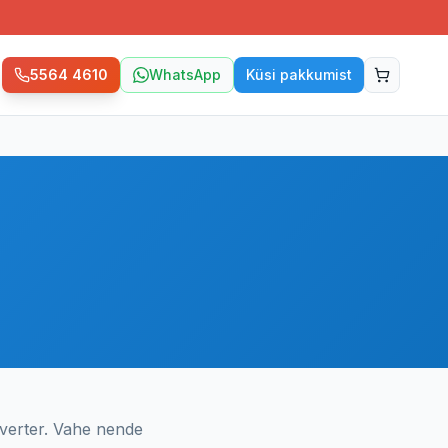
5564 4610
WhatsApp
Küsi pakkumist
nverter. Vahe nende