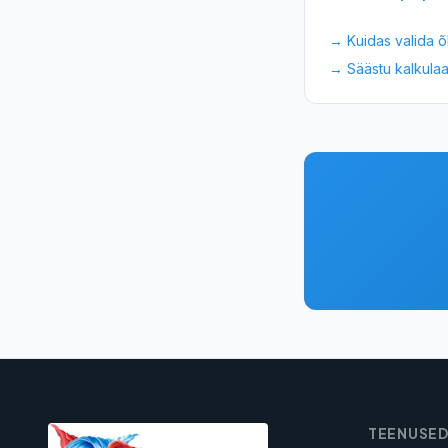
→
Kuidas valida 
→ Säästu kalkulaa
TEENUSE