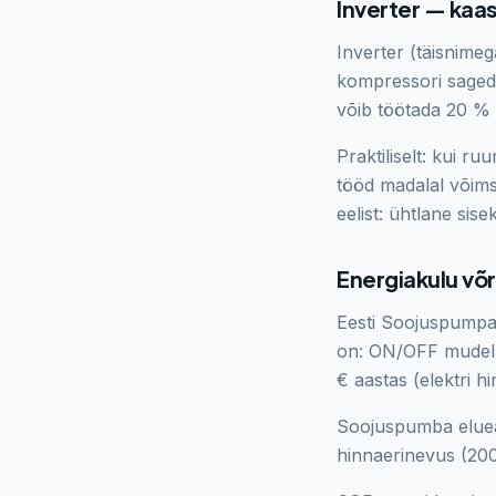
Inverter — kaa
Inverter (täisnime
kompressori sagedu
võib töötada 20 %
Praktiliselt: kui r
tööd madalal võims
eelist: ühtlane sis
Energiakulu võ
Eesti Soojuspumpad
on: ON/OFF mudel
€ aastas (elektri h
Soojuspumba eluea 
hinnaerinevus (200