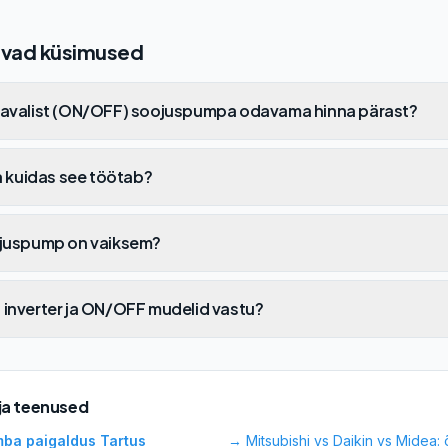
vad küsimused
tavalist (ON/OFF) soojuspumpa odavama hinna pärast?
ja kuidas see töötab?
ojuspump on vaiksem?
 inverter ja ON/OFF mudelid vastu?
 ja teenused
ba paigaldus Tartus
→
Mitsubishi vs Daikin vs Midea