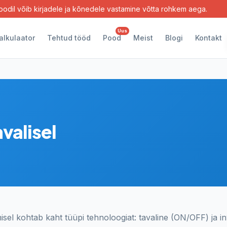
oodil võib kirjadele ja kõnedele vastamine võtta rohkem aega.
Uus
alkulaator
Tehtud tööd
Pood
Meist
Blogi
Kontakt
avalisel
el kohtab kaht tüüpi tehnoloogiat: tavaline (ON/OFF) ja i