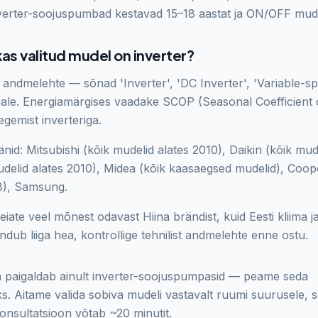
verter-soojuspumbad kestavad 15–18 aastat ja ON/OFF mudel
as valitud mudel on inverter?
st andmelehte — sõnad 'Inverter', 'DC Inverter', 'Variable-sp
iale. Energiamärgises vaadake SCOP (Seasonal Coefficient
egemist inverteriga.
nid: Mitsubishi (kõik mudelid alates 2010), Daikin (kõik mud
delid alates 2010), Midea (kõik kaasaegsed mudelid), Coo
8), Samsung.
ate veel mõnest odavast Hiina brändist, kuid Eesti kliima ja
undub liiga hea, kontrollige tehnilist andmelehte enne ostu.
 paigaldab ainult inverter-soojuspumpasid — peame seda
ks. Aitame valida sobiva mudeli vastavalt ruumi suurusele, s
onsultatsioon võtab ~20 minutit.