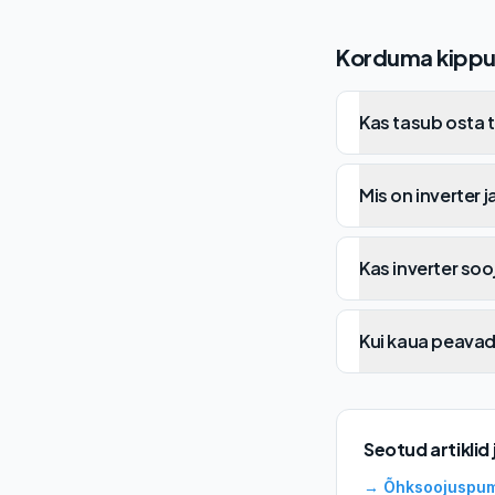
Korduma kippu
Kas tasub osta 
Mis on inverter 
Kas inverter so
Kui kaua peavad
Seotud artiklid
→
Õhksoojuspum