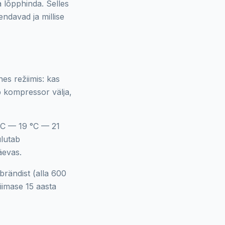
 lõpphinda. Selles
endavad ja millise
es režiimis: kas
b kompressor välja,
°C — 19 °C — 21
ulutab
äevas.
rändist (alla 600
viimase 15 aasta