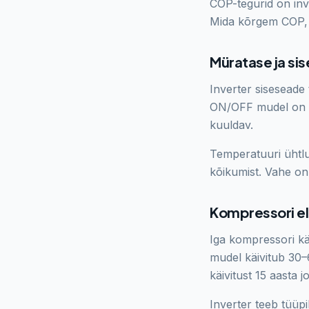
COP-tegurid on inve
Mida kõrgem COP, s
Müratase ja sis
Inverter siseseade
ON/OFF mudel on kä
kuuldav.
Temperatuuri ühtlu
kõikumist. Vahe on 
Kompressori el
Iga kompressori kä
mudel käivitub 30–
käivitust 15 aasta j
Inverter teeb tüüpi