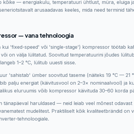
 kõike — energiakulu, temperatuuri ühtlust, müra, eluiga ja
inseneriotsitavalt arusaadavas keeles, mida need terminid täh
ssor — vana tehnoloogia
kui 'fixed-speed' või 'single-stage') kompressor töötab kah
i on välja lülitatud. Soovitud temperatuurini jõudes lülitu
langeb 1–2 °C, lülitub uuesti sisse.
ur 'sahistab' ümber soovitud taseme (näiteks 19 °C — 21 
arbib palju energiat (käivitusvool on 2–3× nominaalvool) ja k
alikus eluruumis võib kompressor käivituda 30–60 korda p
tänapäeval haruldased — neid leiab veel mõnest odavast b
anematest mudelitest. Praktiliselt kõik kvaliteetbrändid on 
inverter-tehnoloogiale.