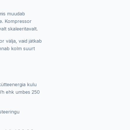
, mis muudab
ele. Kompressor
t skaleeritavalt.
r välja, vaid jätkab
annab kolm suurt
kütteenergia kulu
Wh ehk umbes 250
steeringu