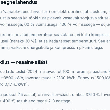
saegne lahendus
ga 'variable-speed inverter') on elektrooniline juhtsüsteem
st ja seega ka töökiirust pidevalt vastavalt soojusvajadus
 võimsusega, 60 % võimsusega, 100 % võimsusega — sujuval
uumis on soovitud temperatuur saavutatud, ei lülitu kompresso
usel (näiteks 30 %), et säilitada täpset temperatuuri. See 
ekliima, väiksem energiakulu ja kompressori pikem eluiga.
rdlus — reaalne sääst
e Liidu testid (2024) näitavad, et 100 m² eramaja aastane 
 ~3800 kWh, inverter mudel ~2300 kWh. Erinevus 1500 k
ind 0,17 €/kWh).
jooksul (15 aastat) on inverter-säästt umbes 3750 €. Inve
–400 €) tasub end tagasi 2–3 aastaga.