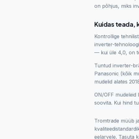
on põhjus, miks in
Kuidas teada, k
Kontrollige tehnili
inverter-tehnoloog
— kui üle 4,0, on t
Tuntud inverter-brä
Panasonic (kõik mu
mudelid alates 201
ON/OFF mudeleid lei
soovita. Kui hind t
Tromtrade müüb ja
kvaliteedistandardi
eelarvele. Tasuta k