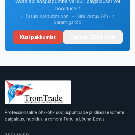
Vajad abi soojuspumba valikul, paigaldusel või
hooldusel?
✓ Tasuta konsultatsioon · ✓ Kiire vastus 24h · ✓
Garantiiga töö
Küsi pakkumist
Helista: 5564 4610
Professionaalne õhk-õhk soojuspumpade ja kliimaseadmete
paigaldus, hooldus ja remont
Tartu ja Lõuna-Eesti
s.