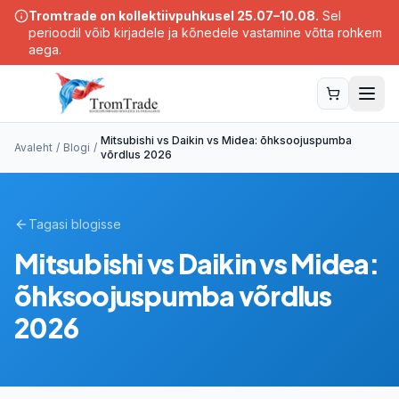
Hüppa põhisisule
Tromtrade on kollektiivpuhkusel 25.07–10.08.
Sel
perioodil võib kirjadele ja kõnedele vastamine võtta rohkem
aega.
Mitsubishi vs Daikin vs Midea: õhksoojuspumba
Avaleht
/
Blogi
/
võrdlus 2026
Tagasi blogisse
Mitsubishi vs Daikin vs Midea:
õhksoojuspumba võrdlus
2026