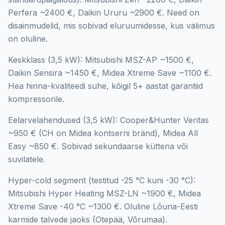
Perfera ~2400 €, Daikin Ururu ~2900 €. Need on
disainmudelid, mis sobivad eluruumidesse, kus välimus
on oluline.
Keskklass (3,5 kW): Mitsubishi MSZ-AP ~1500 €,
Daikin Sensira ~1450 €, Midea Xtreme Save ~1100 €.
Hea hinna-kvaliteedi suhe, kõigil 5+ aastat garantiid
kompressorile.
Eelarvelahendused (3,5 kW): Cooper&Hunter Veritas
~950 € (CH on Midea kontserni bränd), Midea All
Easy ~850 €. Sobivad sekundaarse küttena või
suvilatele.
Hyper-cold segment (testitud -25 °C kuni -30 °C):
Mitsubishi Hyper Heating MSZ-LN ~1900 €, Midea
Xtreme Save -40 °C ~1300 €. Oluline Lõuna-Eesti
karmide talvede jaoks (Otepää, Võrumaa).