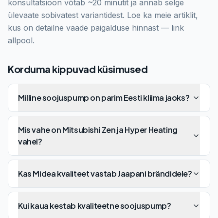
konsultatsioon võtab ~20 minutit ja annab selge
ülevaate sobivatest variantidest. Loe ka meie artiklit,
kus on detailne vaade paigalduse hinnast — link
allpool.
Korduma kippuvad küsimused
Milline soojuspump on parim Eesti kliima jaoks?
Mis vahe on Mitsubishi Zen ja Hyper Heating
vahel?
Kas Midea kvaliteet vastab Jaapani brändidele?
Kui kaua kestab kvaliteetne soojuspump?