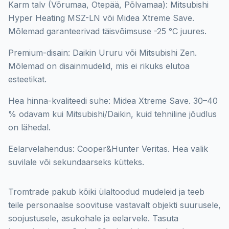
Karm talv (Võrumaa, Otepää, Põlvamaa): Mitsubishi
Hyper Heating MSZ-LN või Midea Xtreme Save.
Mõlemad garanteerivad täisvõimsuse -25 °C juures.
Premium-disain: Daikin Ururu või Mitsubishi Zen.
Mõlemad on disainmudelid, mis ei rikuks elutoa
esteetikat.
Hea hinna-kvaliteedi suhe: Midea Xtreme Save. 30–40
% odavam kui Mitsubishi/Daikin, kuid tehniline jõudlus
on lähedal.
Eelarvelahendus: Cooper&Hunter Veritas. Hea valik
suvilale või sekundaarseks kütteks.
Tromtrade pakub kõiki ülaltoodud mudeleid ja teeb
teile personaalse soovituse vastavalt objekti suurusele,
soojustusele, asukohale ja eelarvele. Tasuta