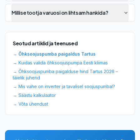
Millise tootja varuosi on lihtsam hankida?
Seotud artiklid ja teenused
→
Õhksoojuspumba paigaldus Tartus
→
Kuidas valida õhksoojuspumpa Eesti kliimas
→
Õhksoojuspumba paigalduse hind Tartus 2026 –
täielik juhend
→
Mis vahe on inverter ja tavalisel soojuspumbal?
→ Säästu kalkulaator
→ Võta ühendust