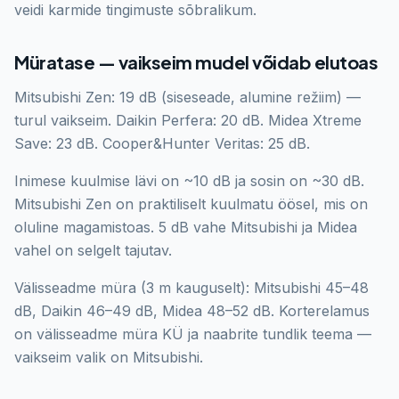
veidi karmide tingimuste sõbralikum.
Müratase — vaikseim mudel võidab elutoas
Mitsubishi Zen: 19 dB (siseseade, alumine režiim) —
turul vaikseim. Daikin Perfera: 20 dB. Midea Xtreme
Save: 23 dB. Cooper&Hunter Veritas: 25 dB.
Inimese kuulmise lävi on ~10 dB ja sosin on ~30 dB.
Mitsubishi Zen on praktiliselt kuulmatu öösel, mis on
oluline magamistoas. 5 dB vahe Mitsubishi ja Midea
vahel on selgelt tajutav.
Välisseadme müra (3 m kauguselt): Mitsubishi 45–48
dB, Daikin 46–49 dB, Midea 48–52 dB. Korterelamus
on välisseadme müra KÜ ja naabrite tundlik teema —
vaikseim valik on Mitsubishi.