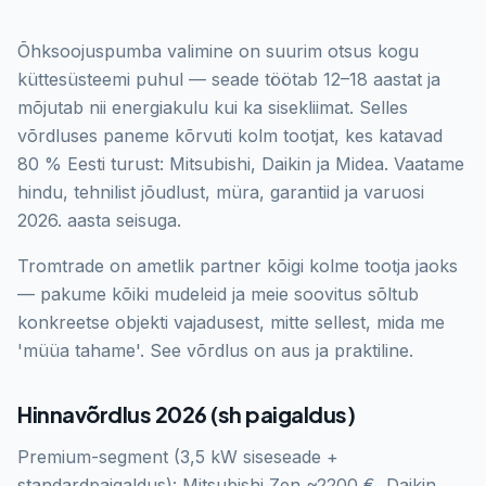
Õhksoojuspumba valimine on suurim otsus kogu
küttesüsteemi puhul — seade töötab 12–18 aastat ja
mõjutab nii energiakulu kui ka sisekliimat. Selles
võrdluses paneme kõrvuti kolm tootjat, kes katavad
80 % Eesti turust: Mitsubishi, Daikin ja Midea. Vaatame
hindu, tehnilist jõudlust, müra, garantiid ja varuosi
2026. aasta seisuga.
Tromtrade on ametlik partner kõigi kolme tootja jaoks
— pakume kõiki mudeleid ja meie soovitus sõltub
konkreetse objekti vajadusest, mitte sellest, mida me
'müüa tahame'. See võrdlus on aus ja praktiline.
Hinnavõrdlus 2026 (sh paigaldus)
Premium-segment (3,5 kW siseseade +
standardpaigaldus): Mitsubishi Zen ~2200 €, Daikin