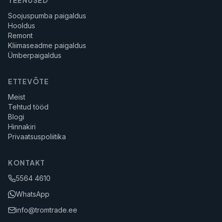
TEENUSED
Soojuspumba paigaldus
Hooldus
Remont
Kliimaseadme paigaldus
Ümberpaigaldus
ETTEVÕTE
Meist
Tehtud tööd
Blogi
Hinnakiri
Privaatsuspoliitika
KONTAKT
5564 4610
WhatsApp
info@tromtrade.ee