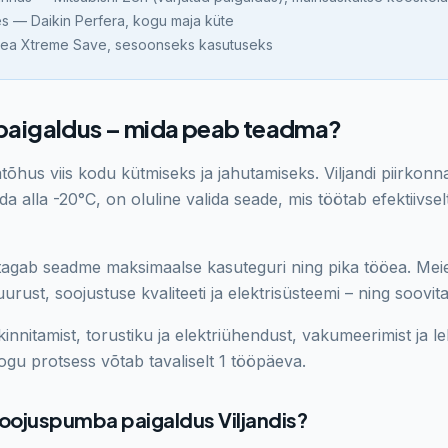
res — Daikin Perfera, kogu maja küte
idea Xtreme Save, sesoonseks kasutuseks
aigaldus – mida peab teadma?
õhus viis kodu kütmiseks ja jahutamiseks.
Viljandi
piirkonna
a alla -20°C, on oluline valida seade, mis töötab efektiivsel
agab seadme maksimaalse kasuteguri ning pika tööea. Meie s
uurust, soojustuse kvaliteeti ja elektrisüsteemi – ning soov
nnitamist, torustiku ja elektriühendust, vakumeerimist ja lek
gu protsess võtab tavaliselt 1 tööpäeva.
soojuspumba paigaldus
Viljandis
?