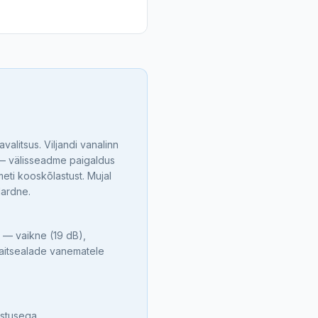
lavalitsus
.
Viljandi vanalinn
 — välisseadme paigaldus
eti kooskõlastust. Mujal
dardne.
a — vaikne (19 dB),
kaitsealade vanematele
astusega