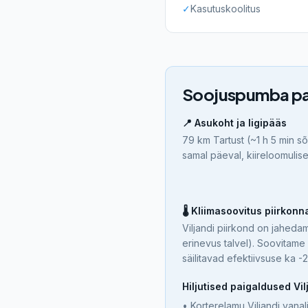
✓
Kasutuskoolitus
Soojuspumba pa
📍 Asukoht ja ligipääs
79 km Tartust
(
~1 h 5 min sõ
samal päeval, kiireloomuli
🌡️ Kliimasoovitus piirkonn
Viljandi piirkond on jaheda
erinevus talvel). Soovitame
säilitavad efektiivsuse ka -
Hiljutised paigaldused
Vil
•
Korterelamu Viljandi vana