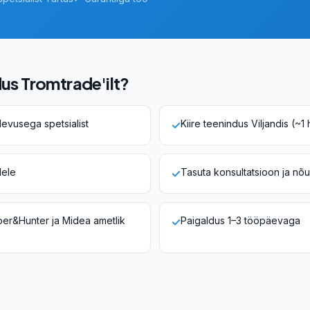
dus Tromtrade'ilt?
devusega spetsialist
Kiire teenindus Viljandis (~1 
✓
dele
Tasuta konsultatsioon ja nõ
✓
er&Hunter ja Midea ametlik
Paigaldus 1–3 tööpäevaga
✓