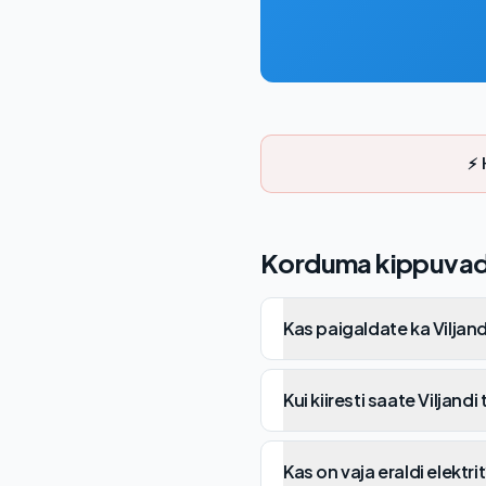
⚡ 
Korduma kippuvad
Kas paigaldate ka Viljand
Kui kiiresti saate Viljandi 
Kas on vaja eraldi elektri