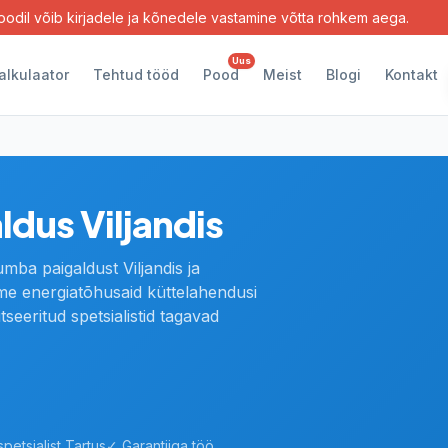
oodil võib kirjadele ja kõnedele vastamine võtta rohkem aega.
Uus
alkulaator
Tehtud tööd
Pood
Meist
Blogi
Kontakt
dus Viljandis
ba paigaldust Viljandis ja
me energiatõhusaid küttelahendusi
itseeritud spetsialistid tagavad
petsialist Tartus
✓ Garantiiga töö