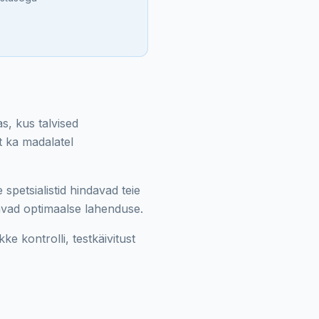
s, kus talvised
t ka madalatel
petsialistid hindavad teie
itavad optimaalse lahenduse.
ke kontrolli, testkäivitust