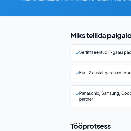
Miks tellida paigal
Sertifitseeritud F-gaasi pä
✓
Kuni 2 aastat garantiid töö
✓
Panasonic, Samsung, Coop
✓
partner
Tööprotsess