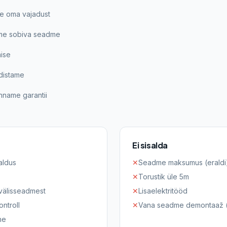
te oma vajadust
ame sobiva seadme
ise
distame
nname garantii
Ei sisalda
aldus
✕
Seadme maksumus (eraldi
✕
Torustik üle 5m
 välisseadmest
✕
Lisaelektritööd
ntroll
✕
Vana seadme demontaaž (l
ne