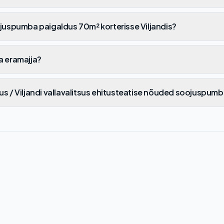
juspumba paigaldus 70m² korterisse Viljandis?
a eramajja?
tsus / Viljandi vallavalitsus ehitusteatise nõuded soojuspum