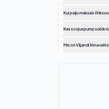
Kui palju maksab õhksoo
Kas soojuspump sobib k
Mis on Viljandi linnavali