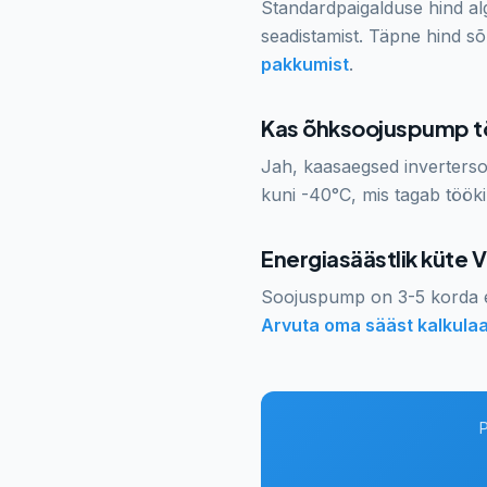
Standardpaigalduse hind alg
seadistamist. Täpne hind sõ
pakkumist
.
Kas õhksoojuspump t
Jah, kaasaegsed inverterso
kuni -40°C, mis tagab töök
Energiasäästlik küte
V
Soojuspump on 3-5 korda ef
Arvuta oma sääst kalkulaa
P