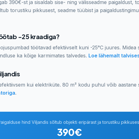
ab 390€-st ja sisaldab sise- ning välisseadme paigaldust, t
ltub torustiku pikkusest, seadme tüübist ja paigaldustingimu
öötab -25 kraadiga?
ojuspumbad töötavad efektiivselt kuni -25°C juures. Midea
indluse ka kõige karmimates talvedes.
Loe lähemalt talvise
iljandis
ektiivsem kui elektriküte. 80 m² kodu puhul võib aastane 
toriga
.
aigalduse hind Viljandis sõltub objekti eripärast ja torustiku pikkuses
390€