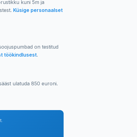
orustikku kuni 5m ja
stest.
Küsige personaalset
 soojuspumbad on testitud
st töökindlusest
.
sääst ulatuda 850 euroni.
t.