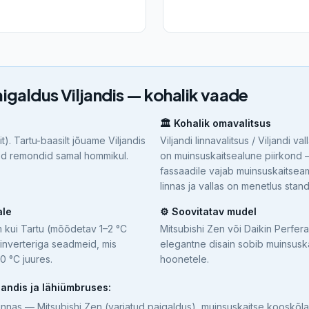
igaldus
Viljandis
— kohalik vaade
🏛️ Kohalik omavalitsus
it
). Tartu-baasilt jõuame
Viljandis
Viljandi linnavalitsus / Viljandi val
sed remondid samal hommikul.
on muinsuskaitsealune piirkond
fassaadile vajab muinsuskaitseam
linnas ja vallas on menetlus stan
ale
⚙️ Soovitatav mudel
m kui Tartu (mõõdetav 1–2 °C
Mitsubishi Zen või Daikin Perfer
 inverteriga seadmeid, mis
elegantne disain sobib muinsus
20 °C juures.
hoonetele.
jandis
ja lähiümbruses:
linnas — Mitsubishi Zen (varjatud paigaldus), muinsuskaitse kooskõl