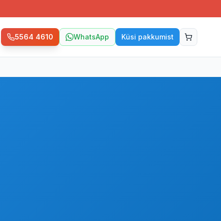
5564 4610
WhatsApp
Küsi pakkumist