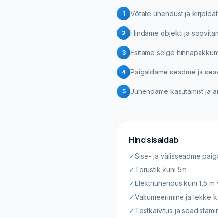
Võtate ühendust ja kirjelda
1
Hindame objekti ja soovit
2
Esitame selge hinnapakkum
3
Paigaldame seadme ja sea
4
Juhendame kasutamist ja a
5
Hind sisaldab
✓
Sise- ja välisseadme paig
✓
Torustik kuni 5m
✓
Elektriühendus kuni 1,5 m
✓
Vakumeerimine ja lekke ko
✓
Testkäivitus ja seadistami