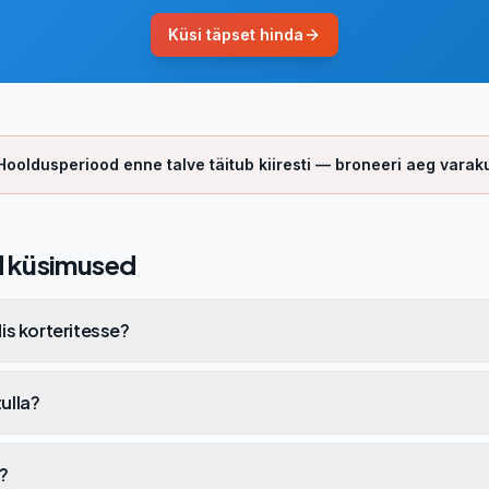
Küsi täpset hinda
Hooldusperiood enne talve täitub kiiresti — broneeri aeg varaku
 küsimused
is korteritesse?
tulla?
t?