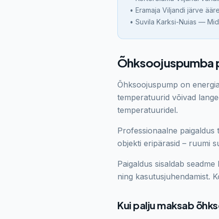
•
Eramaja Viljandi järve ää
•
Suvila Karksi-Nuias — M
Õhksoojuspumba p
Õhksoojuspump on energiat
temperatuurid võivad langed
temperatuuridel.
Professionaalne paigaldus t
objekti eripärasid – ruumi s
Paigaldus sisaldab seadme ki
ning kasutusjuhendamist. Ko
Kui palju maksab õhk